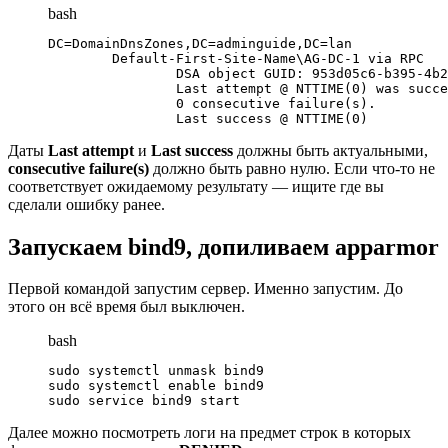
bash
DC=DomainDnsZones,DC=adminguide,DC=lan

        Default-First-Site-Name\AG-DC-1 via RPC

                DSA object GUID: 953d05c6-b395-4b2
                Last attempt @ NTTIME(0) was succe
                0 consecutive failure(s).

                Last success @ NTTIME(0)
Даты
Last attempt
и
Last success
должны быть актуальными,
consecutive failure(s)
должно быть равно нулю. Если что-то не
соответствует ожидаемому результату — ищите где вы
сделали ошибку ранее.
Запускаем bind9, допиливаем apparmor
Первой командой запустим сервер. Именно запустим. До
этого он всё время был выключен.
bash
sudo systemctl unmask bind9

sudo systemctl enable bind9

sudo service bind9 start
Далее можно посмотреть логи на предмет строк в которых