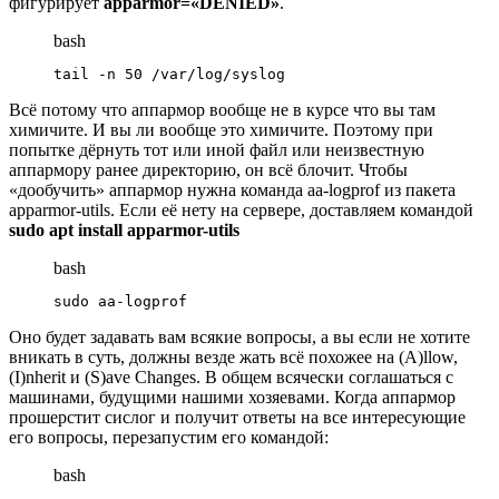
фигурирует
apparmor=«DENIED»
.
bash
tail -n 50 /var/log/syslog
Всё потому что аппармор вообще не в курсе что вы там
химичите. И вы ли вообще это химичите. Поэтому при
попытке дёрнуть тот или иной файл или неизвестную
аппармору ранее директорию, он всё блочит. Чтобы
«дообучить» аппармор нужна команда aa-logprof из пакета
apparmor-utils. Если её нету на сервере, доставляем командой
sudo apt install apparmor-utils
bash
sudo aa-logprof
Оно будет задавать вам всякие вопросы, а вы если не хотите
вникать в суть, должны везде жать всё похожее на (A)llow,
(I)nherit и (S)ave Changes. В общем всячески соглашаться с
машинами, будущими нашими хозяевами. Когда аппармор
прошерстит сислог и получит ответы на все интересующие
его вопросы, перезапустим его командой:
bash