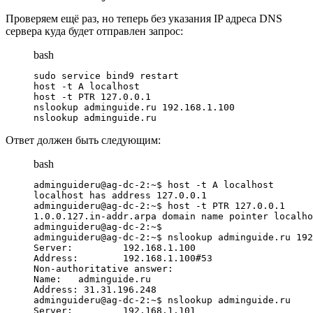
Проверяем ещё раз, но теперь без указания IP адреса DNS
сервера куда будет отправлен запрос:
bash
sudo service bind9 restart

host -t A localhost

host -t PTR 127.0.0.1

nslookup adminguide.ru 192.168.1.100

nslookup adminguide.ru
Ответ должен быть следующим:
bash
adminguideru@ag-dc-2:~$ host -t A localhost

localhost has address 127.0.0.1

adminguideru@ag-dc-2:~$ host -t PTR 127.0.0.1

1.0.0.127.in-addr.arpa domain name pointer localho
adminguideru@ag-dc-2:~$

adminguideru@ag-dc-2:~$ nslookup adminguide.ru 192
Server:         192.168.1.100

Address:        192.168.1.100#53

Non-authoritative answer:

Name:   adminguide.ru

Address: 31.31.196.248

adminguideru@ag-dc-2:~$ nslookup adminguide.ru

Server:         192.168.1.101
