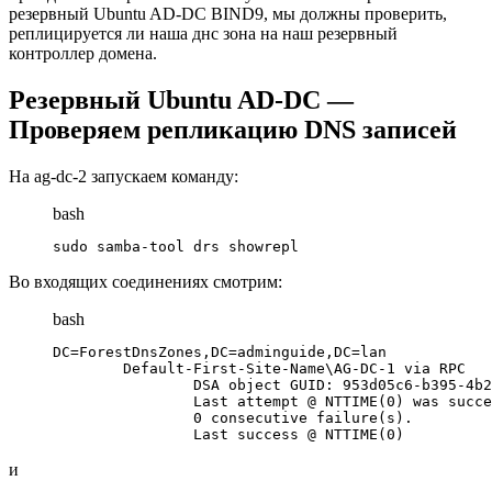
резервный Ubuntu AD-DC BIND9, мы должны проверить,
реплицируется ли наша днс зона на наш резервный
контроллер домена.
Резервный Ubuntu AD-DC —
Проверяем репликацию DNS записей
На ag-dc-2 запускаем команду:
bash
sudo samba-tool drs showrepl
Во входящих соединениях смотрим:
bash
DC=ForestDnsZones,DC=adminguide,DC=lan

        Default-First-Site-Name\AG-DC-1 via RPC

                DSA object GUID: 953d05c6-b395-4b2
                Last attempt @ NTTIME(0) was succe
                0 consecutive failure(s).

                Last success @ NTTIME(0)
и