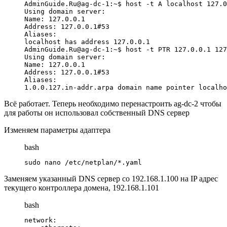
AdminGuide.Ru@ag-dc-1:~$ host -t A localhost 127.0
Using domain server:

Name: 127.0.0.1

Address: 127.0.0.1#53

Aliases: 

localhost has address 127.0.0.1

AdminGuide.Ru@ag-dc-1:~$ host -t PTR 127.0.0.1 127
Using domain server:

Name: 127.0.0.1

Address: 127.0.0.1#53

Aliases: 

1.0.0.127.in-addr.arpa domain name pointer localho
Всё работает. Теперь необходимо перенастроить ag-dc-2 чтобы
для работы он использовал собственный DNS сервер
Изменяем параметры адаптера
bash
sudo nano /etc/netplan/*.yaml
Заменяем указанный DNS сервер со 192.168.1.100 на IP адрес
текущего контроллера домена, 192.168.1.101
bash
network:
