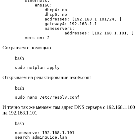
    ethernets:

        ens160:

            dhcp4: no

            dhcp6: no

            addresses: [192.168.1.101/24, ]

            gateway4: 192.168.1.1

            nameservers:

                    addresses: [192.168.1.101, ]

    version: 2
Сохраняем с помощью
bash
sudo netplan apply
Открываем на редактирование resolv.conf
bash
sudo nano /etc/resolv.conf
И точно так же меняем там адрес DNS сервера с 192.168.1.100
на 192.168.1.101
bash
nameserver 192.168.1.101

search adminguide.lan