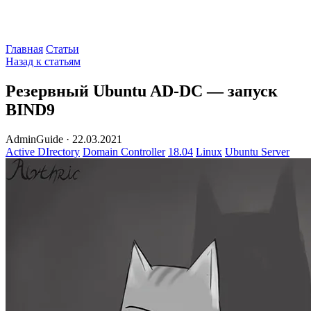
Главная
Статьи
Назад к статьям
Резервный Ubuntu AD-DC — запуск
BIND9
AdminGuide
·
22.03.2021
Active DIrectory
Domain Controller
18.04
Linux
Ubuntu Server