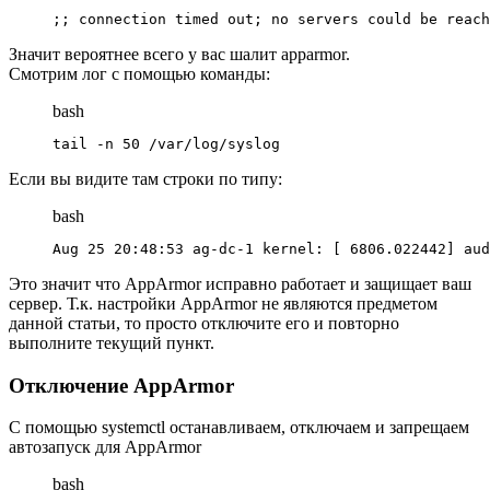
;; connection timed out; no servers could be reach
Значит вероятнее всего у вас шалит apparmor.
Смотрим лог с помощью команды:
bash
tail -n 50 /var/log/syslog
Если вы видите там строки по типу:
bash
Aug 25 20:48:53 ag-dc-1 kernel: [ 6806.022442] aud
Это значит что AppArmor исправно работает и защищает ваш
сервер. Т.к. настройки AppArmor не являются предметом
данной статьи, то просто отключите его и повторно
выполните текущий пункт.
Отключение AppArmor
С помощью systemctl останавливаем, отключаем и запрещаем
автозапуск для AppArmor
bash