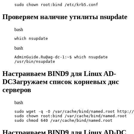
sudo chown root:bind /etc/krb5.conf
Проверяем наличие утилиты nsupdate
bash
which nsupdate
bash
AdminGuide.Ru@ag-dc-1:~$ which nsupdate

/usr/bin/nsupdate
Настраиваем BIND9 для Linux AD-
DCЗагружаем список корневых днс
серверов
bash
sudo wget -q -O /var/cache/bind/named.root http://
sudo chown root:bind /var/cache/bind/named.root

sudo chmod 640 /var/cache/bind/named.root
Настраиваем BIND9 для Linux AD-DC