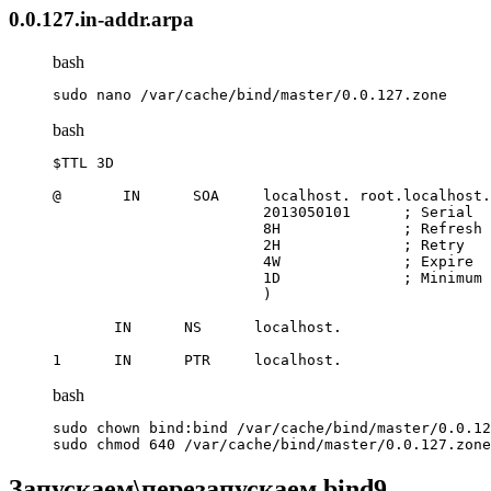
0.0.127.in-addr.arpa
bash
sudo nano /var/cache/bind/master/0.0.127.zone
bash
$TTL 3D

@       IN      SOA     localhost. root.localhost.
                        2013050101      ; Serial

                        8H              ; Refresh

                        2H              ; Retry

                        4W              ; Expire

                        1D              ; Minimum 
                        )

       IN      NS      localhost.

1      IN      PTR     localhost.
bash
sudo chown bind:bind /var/cache/bind/master/0.0.12
sudo chmod 640 /var/cache/bind/master/0.0.127.zone
Запускаем\перезапускаем bind9,