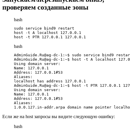
проверяем созданные зоны
bash
sudo service bind9 restart

host -t A localhost 127.0.0.1

host -t PTR 127.0.0.1 127.0.0.1
bash
AdminGuide.Ru@ag-dc-1:~$ sudo service bind9 restar
AdminGuide.Ru@ag-dc-1:~$ host -t A localhost 127.0
Using domain server:

Name: 127.0.0.1

Address: 127.0.0.1#53

Aliases: 

localhost has address 127.0.0.1

AdminGuide.Ru@ag-dc-1:~$ host -t PTR 127.0.0.1 127
Using domain server:

Name: 127.0.0.1

Address: 127.0.0.1#53

Aliases: 

1.0.0.127.in-addr.arpa domain name pointer localho
Если же на host запросы вы видите следующую ошибку:
bash