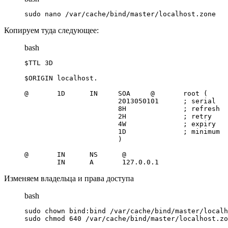
sudo nano /var/cache/bind/master/localhost.zone
Копируем туда следующее:
bash
$TTL 3D

$ORIGIN localhost.

@       1D      IN     SOA     @       root (

                       2013050101      ; serial

                       8H              ; refresh

                       2H              ; retry

                       4W              ; expiry

                       1D              ; minimum

                       )

@       IN      NS      @

        IN      A       127.0.0.1
Изменяем владельца и права доступа
bash
sudo chown bind:bind /var/cache/bind/master/localh
sudo chmod 640 /var/cache/bind/master/localhost.zo