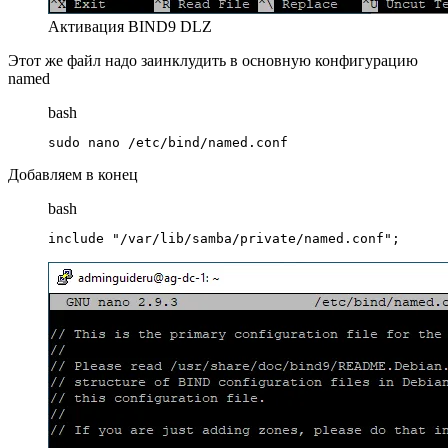
Активация BIND9 DLZ
Этот же файл надо заинклудить в основную конфигурацию
named
bash
sudo nano /etc/bind/named.conf
Добавляем в конец
bash
include "/var/lib/samba/private/named.conf";