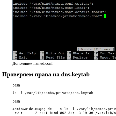
Дополняем named.conf
Проверяем права на dns.keytab
bash
ls -l /var/lib/samba/private/dns.keytab
bash
AdminGuide.Ru@ag-dc-1:~$ ls -l /var/lib/samba/priv
-rw-r----- 2 root bind 802 Apr  3 19:36 /var/lib/s