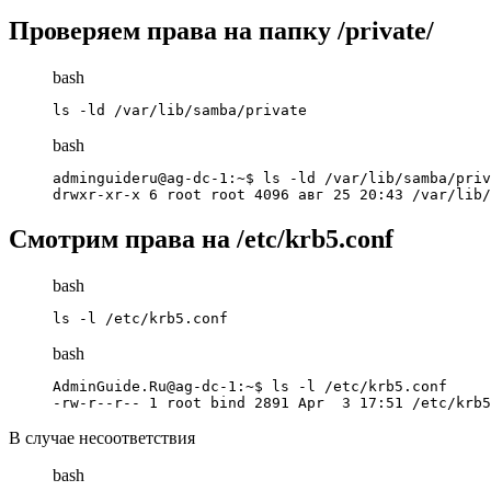
Проверяем права на папку /private/
bash
ls -ld /var/lib/samba/private
bash
adminguideru@ag-dc-1:~$ ls -ld /var/lib/samba/priv
drwxr-xr-x 6 root root 4096 авг 25 20:43 /var/lib/
Смотрим права на /etc/krb5.conf
bash
ls -l /etc/krb5.conf
bash
AdminGuide.Ru@ag-dc-1:~$ ls -l /etc/krb5.conf

-rw-r--r-- 1 root bind 2891 Apr  3 17:51 /etc/krb5
В случае несоответствия
bash