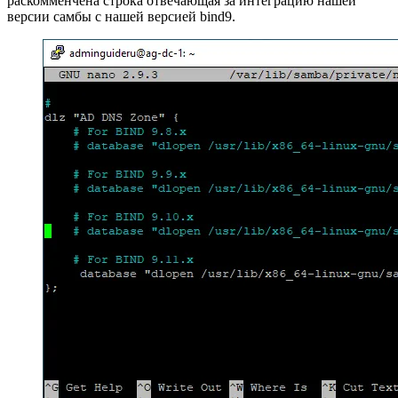
раскомменчена строка отвечающая за интеграцию нашей
версии самбы с нашей версией bind9.