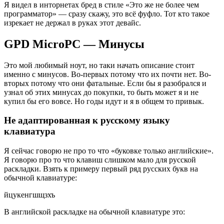
Я видел в инторнетах бред в стиле «Это же не более чем
программатор» — сразу скажу, это всё фуфло. Тот кто такое
изрекает не держал в руках этот девайс.
GPD MicroPC — Минусы
Это мой любимый ноут, но таки начать описание стоит
именно с минусов. Во-первых потому что их почти нет. Во-
вторых потому что они фатальные. Если бы я разобрался и
узнал об этих минусах до покупки, то быть может я и не
купил бы его вовсе. Но годы идут и я в общем то привык.
Не адаптированная к русскому языку
клавиатура
Я сейчас говорю не про то что «буковке только английские».
Я говорю про то что клавиш слишком мало для русской
раскладки. Взять к примеру первый ряд русских букв на
обычной клавиатуре:
йцукенгшщзхъ
В английской раскладке на обычной клавиатуре это: