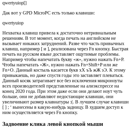
qwertyuiop[]
Дак вот у GPD MicroPC есть только клавиши:
qwertyuiop
Нехватка клавиш привела к достаточно нетривиальным
решениям. В тот момент, когда печать на английском не
вызывает никаких затруднений. Разве что часть привычных
клавиш, например [ и ], реализована через Fn кнопку. Быстрая
печать на русском языке доставляет ощутимые проблемы.
Например чтобы напечатать букву «ж», нужно нажать Fn+P.
Чтобы напечатать «Ж», нужно нажать Fn+Shift+P или же
Fn+O. Данный костыль касается букв хХ ъЪ жЖ эЭ. К этому
привыкаешь, но даже спустя годы это заставляет плеваться.
Данный косяк затрагивает все без исключения микроноуты
всех производителей представленные на алиэкспрессе на
конец 2020 года. При этом даже если они делают ноут чуть
больше, они не добавляют недостающие клавиши, они
увеличивают размер клавиатуры :(. В лучшем случае клавиши
[ ] ; ‘ вынесены в какую-нибудь задницу. В худшем доступ к
ним осуществляется через Fn кнопку.
Задвоение клика левой кнопкой мыши