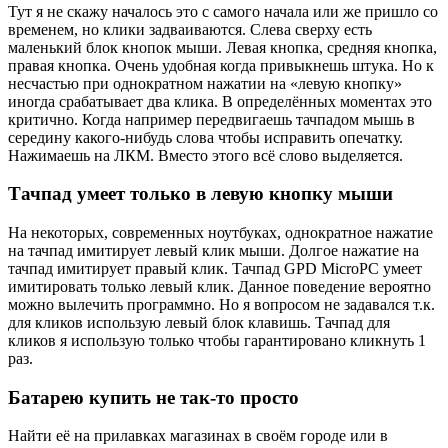
Тут я не скажу началось это с самого начала или же пришло со
временем, но клики задваиваются. Слева сверху есть
маленький блок кнопок мыши. Левая кнопка, средняя кнопка,
правая кнопка. Очень удобная когда привыкнешь штука. Но к
несчастью при однократном нажатии на «левую кнопку»
иногда срабатывает два клика. В определённых моментах это
критично. Когда например передвигаешь тачпадом мышь в
середину какого-нибудь слова чтобы исправить опечатку.
Нажимаешь на ЛКМ. Вместо этого всё слово выделяется.
Тачпад умеет только в левую кнопку мыши
На некоторых, современных ноутбуках, однократное нажатие
на тачпад имитирует левый клик мыши. Долгое нажатие на
тачпад имитирует правый клик. Тачпад GPD MicroPC умеет
имитировать только левый клик. Данное поведение вероятно
можно вылечить программно. Но я вопросом не задавался т.к.
для кликов использую левый блок клавишь. Тачпад для
кликов я использую только чтобы гарантировано кликнуть 1
раз.
Батарею купить не так-то просто
Найти её на прилавках магазинах в своём городе или в